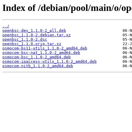
Index of /debian/pool/main/o/op
../
openbsc-dev_1.1.0-2_all.deb
openbsc_1.1.0-2.debian.tar.xz
openbsc_1.1.0-2.dsc
openbsc_1.1.0.orig.tar.xz
osmocom-bs11-utils_1.1.0-2_amd64.deb
osmocom-bsc-nat_1.1.0-2_amd64.deb
osmocom-bsc_1.1.0-2_amd64.deb
osmocom-ipaccess-utils_1.1.0-2_amd64.deb
osmocom-nitb_1.1.0-2_amd64.deb