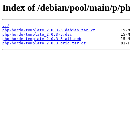
Index of /debian/pool/main/p/p
../
php-horde-template_2.0.3-5.debian.tar.xz
php-horde-template_2.0.3-5.dsc
php-horde-template_2.0.3-5_all.deb
php-horde-template_2.0.3.orig.tar.gz