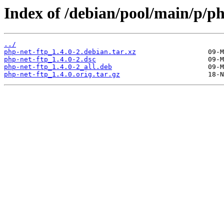
Index of /debian/pool/main/p/ph
../
php-net-ftp_1.4.0-2.debian.tar.xz
php-net-ftp_1.4.0-2.dsc
php-net-ftp_1.4.0-2_all.deb
php-net-ftp_1.4.0.orig.tar.gz