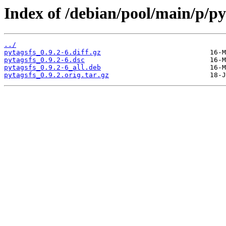
Index of /debian/pool/main/p/py
../
pytagsfs_0.9.2-6.diff.gz
pytagsfs_0.9.2-6.dsc
pytagsfs_0.9.2-6_all.deb
pytagsfs_0.9.2.orig.tar.gz